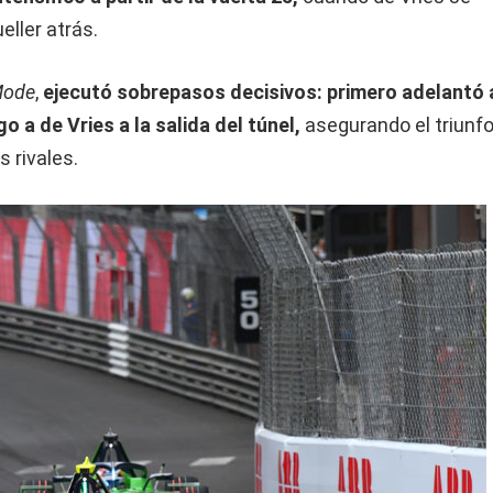
eller atrás.
Mode
,
ejecutó sobrepasos decisivos: primero adelantó 
o a de Vries a la salida del túnel,
asegurando el triunf
 rivales.