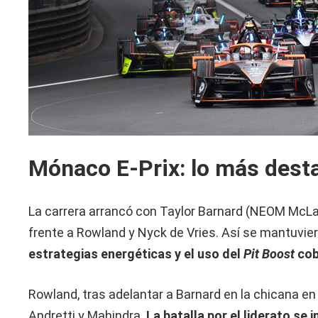
Mónaco E-Prix: lo más dest
La carrera arrancó con Taylor Barnard (NEOM McLa
frente a Rowland y Nyck de Vries. Así se mantuvie
estrategias energéticas y el uso del
Pit Boost
cob
Rowland, tras adelantar a Barnard en la chicana en l
Andretti y Mahindra.
La batalla por el liderato se i