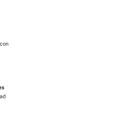
 con
es
dad