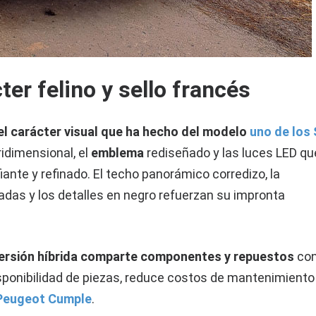
er felino y sello francés
l carácter visual que ha hecho del modelo
uno de los
tridimensional, el
emblema
rediseñado y las luces LED qu
ante y refinado. El techo panorámico corredizo, la
adas y los detalles en negro refuerzan su impronta
versión híbrida comparte
componentes y repuestos
con
disponibilidad de piezas, reduce costos de mantenimiento
Peugeot Cumple
.