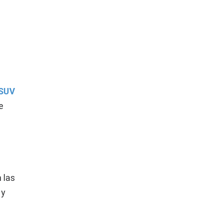
 SUV
e
 las
 y