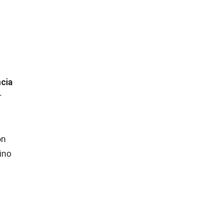
ncia
r
ón
ino