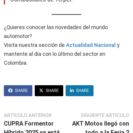
¿Quieres conocer las novedades del mundo
automotor?
Visita nuestra sección de
Actualidad Nacional
y
mantente al día con lo último del sector en
Colombia.
SHARE
SHARE
SHARE
Navegación
Artículo
S
ARTÍCULO ANTERIOR
SIGUIENTE ARTÍCULO
anterior:
ar
CUPRA Formentor
AKT Motos llegó con
de
Híbrido 2025 ya está
todo a la Feria 2