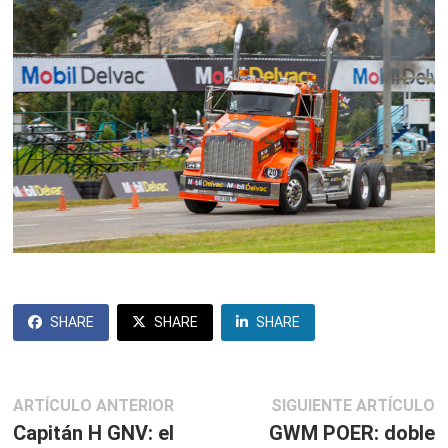
SHARE
SHARE
SHARE
Navegación
Artículo
S
ARTÍCULO ANTERIOR
SIGUIENTE ARTÍCULO
anterior:
ar
Capitán H GNV: el
GWM POER: doble
de