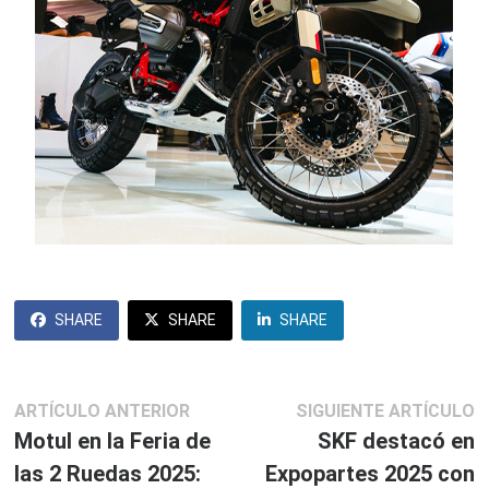
SHARE
SHARE
SHARE
Navegación
Artículo
S
ARTÍCULO ANTERIOR
SIGUIENTE ARTÍCULO
anterior:
ar
Motul en la Feria de
SKF destacó en
de
las 2 Ruedas 2025:
Expopartes 2025 con