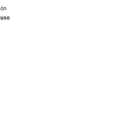
ión
 uso