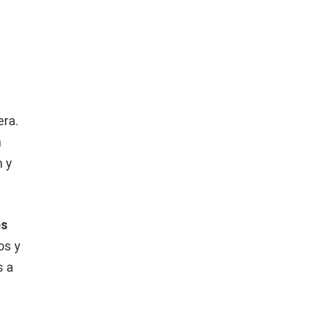
era.
a
n y
es
os y
s a