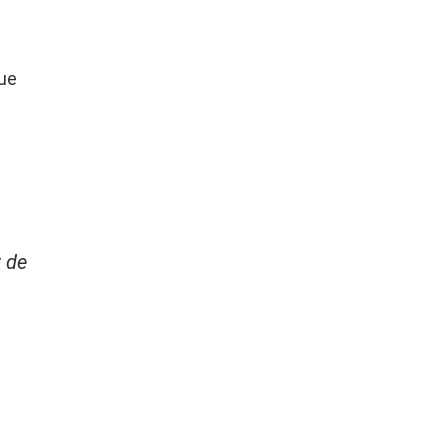
que
r de