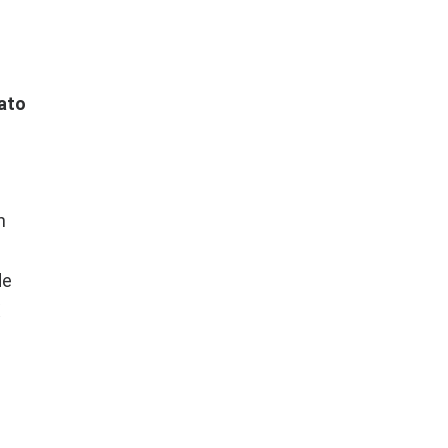
ato
n
de
X