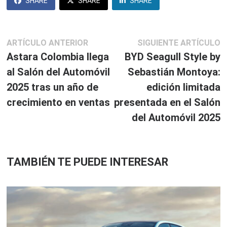
SHARE
SHARE
SHARE
Navegación
Artículo
S
ARTÍCULO ANTERIOR
SIGUIENTE ARTÍCULO
anterior:
ar
Astara Colombia llega
BYD Seagull Style by
de
al Salón del Automóvil
Sebastián Montoya:
entradas
2025 tras un año de
edición limitada
crecimiento en ventas
presentada en el Salón
del Automóvil 2025
TAMBIÉN TE PUEDE INTERESAR