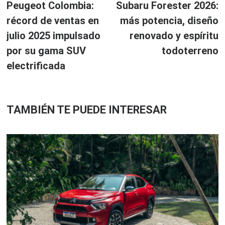
anterior:
ar
Peugeot Colombia:
Subaru Forester 2026:
de
récord de ventas en
más potencia, diseño
entradas
julio 2025 impulsado
renovado y espíritu
por su gama SUV
todoterreno
electrificada
TAMBIÉN TE PUEDE INTERESAR