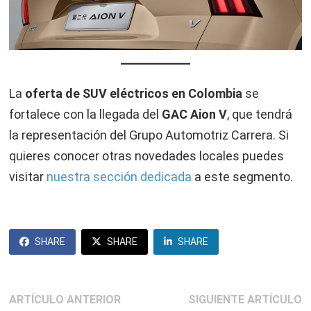
La
oferta de SUV eléctricos en Colombia
se
fortalece con la llegada del
GAC Aion V
, que tendrá
la representación del Grupo Automotriz Carrera. Si
quieres conocer otras novedades locales puedes
visitar
nuestra sección dedicada
a este segmento.
SHARE
SHARE
SHARE
Navegación
Artículo
S
ARTÍCULO ANTERIOR
SIGUIENTE ARTÍCULO