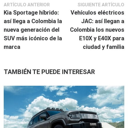
Navegación
Artículo
S
ARTÍCULO ANTERIOR
SIGUIENTE ARTÍCULO
anterior:
ar
Kia Sportage híbrido:
Vehículos eléctricos
de
así llega a Colombia la
JAC: así llegan a
entradas
nueva generación del
Colombia los nuevos
SUV más icónico de la
E10X y E40X para
marca
ciudad y familia
TAMBIÉN TE PUEDE INTERESAR